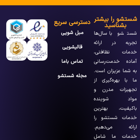
شستشو را بیشتر
دسترسی سریع
بشناسید
مبل شویی
شستشو با سال‌ها
تجربه در ارائه
قالیشویی
خدمات نظافتی،
آماده خدمت‌رسانی
تماس باما
به شما عزیزان است.
مجله شستشو
ما با بهره‌گیری از
تجهیزات مدرن و
مواد شوینده
باکیفیت، بهترین
خدمات شستشو را
ارائه می‌دهیم.
خدمات ما شامل