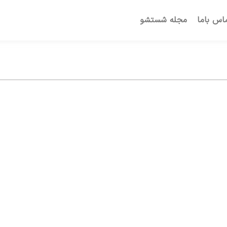
اس باما
مجله شستشو